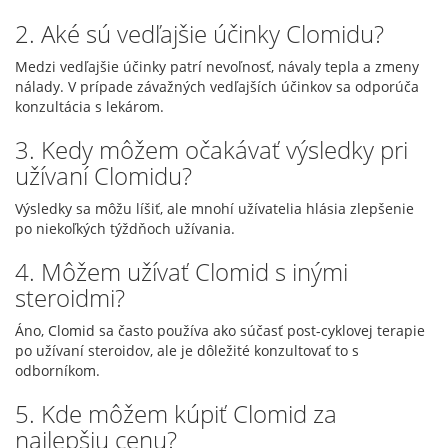
2. Aké sú vedľajšie účinky Clomidu?
Medzi vedľajšie účinky patrí nevoľnosť, návaly tepla a zmeny
nálady. V prípade závažných vedľajších účinkov sa odporúča
konzultácia s lekárom.
3. Kedy môžem očakávať výsledky pri
užívaní Clomidu?
Výsledky sa môžu líšiť, ale mnohí užívatelia hlásia zlepšenie
po niekoľkých týždňoch užívania.
4. Môžem užívať Clomid s inými
steroidmi?
Áno, Clomid sa často používa ako súčasť post-cyklovej terapie
po užívaní steroidov, ale je dôležité konzultovať to s
odborníkom.
5. Kde môžem kúpiť Clomid za
najlepšiu cenu?