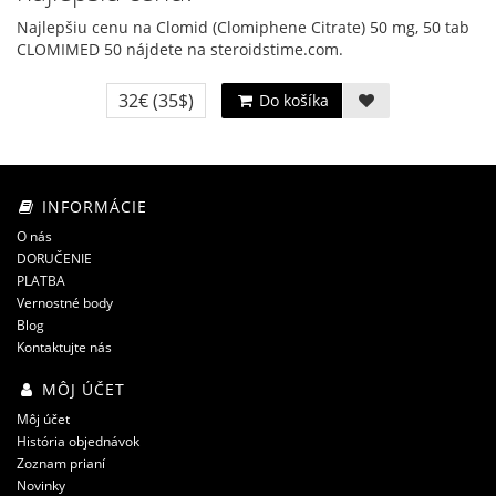
Najlepšiu cenu na Clomid (Clomiphene Citrate) 50 mg, 50 tab
CLOMIMED 50 nájdete na steroidstime.com.
32€
(35$)
Do košíka
INFORMÁCIE
O nás
DORUČENIE
PLATBA
Vernostné body
Blog
Kontaktujte nás
MÔJ ÚČET
Môj účet
História objednávok
Zoznam prianí
Novinky