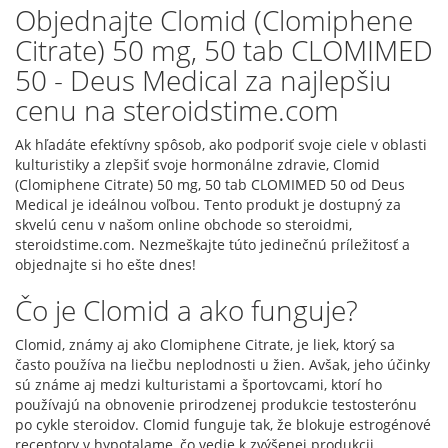
Objednajte Clomid (Clomiphene
Citrate) 50 mg, 50 tab CLOMIMED
50 - Deus Medical za najlepšiu
cenu na steroidstime.com
Ak hľadáte efektívny spôsob, ako podporiť svoje ciele v oblasti
kulturistiky a zlepšiť svoje hormonálne zdravie, Clomid
(Clomiphene Citrate) 50 mg, 50 tab CLOMIMED 50 od Deus
Medical je ideálnou voľbou. Tento produkt je dostupný za
skvelú cenu v našom online obchode so steroidmi,
steroidstime.com. Nezmeškajte túto jedinečnú príležitosť a
objednajte si ho ešte dnes!
Čo je Clomid a ako funguje?
Clomid, známy aj ako Clomiphene Citrate, je liek, ktorý sa
často používa na liečbu neplodnosti u žien. Avšak, jeho účinky
sú známe aj medzi kulturistami a športovcami, ktorí ho
používajú na obnovenie prirodzenej produkcie testosterónu
po cykle steroidov. Clomid funguje tak, že blokuje estrogénové
receptory v hypotalame, čo vedie k zvýšenej produkcii