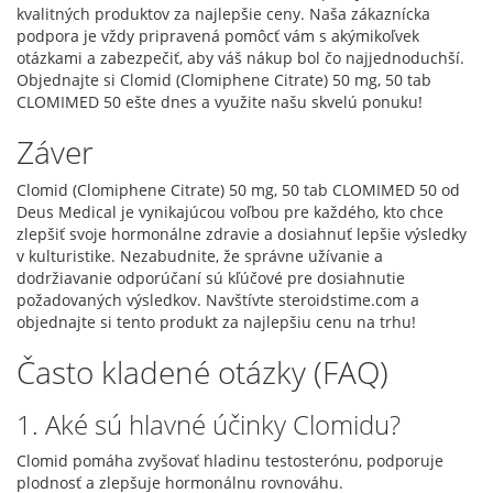
kvalitných produktov za najlepšie ceny. Naša zákaznícka
podpora je vždy pripravená pomôcť vám s akýmikoľvek
otázkami a zabezpečiť, aby váš nákup bol čo najjednoduchší.
Objednajte si Clomid (Clomiphene Citrate) 50 mg, 50 tab
CLOMIMED 50 ešte dnes a využite našu skvelú ponuku!
Záver
Clomid (Clomiphene Citrate) 50 mg, 50 tab CLOMIMED 50 od
Deus Medical je vynikajúcou voľbou pre každého, kto chce
zlepšiť svoje hormonálne zdravie a dosiahnuť lepšie výsledky
v kulturistike. Nezabudnite, že správne užívanie a
dodržiavanie odporúčaní sú kľúčové pre dosiahnutie
požadovaných výsledkov. Navštívte steroidstime.com a
objednajte si tento produkt za najlepšiu cenu na trhu!
Často kladené otázky (FAQ)
1. Aké sú hlavné účinky Clomidu?
Clomid pomáha zvyšovať hladinu testosterónu, podporuje
plodnosť a zlepšuje hormonálnu rovnováhu.