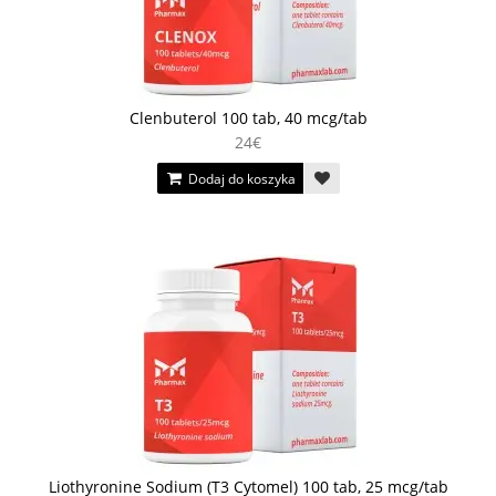
Clenbuterol 100 tab, 40 mcg/tab
24€
Dodaj do koszyka
Liothyronine Sodium (T3 Cytomel) 100 tab, 25 mcg/tab