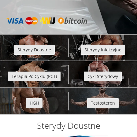
Sterydy Doustne
Sterydy Iniekcyjne
Terapia Po Cyklu (PCT)
Cykl Sterydowy
HGH
Testosteron
Sterydy Doustne