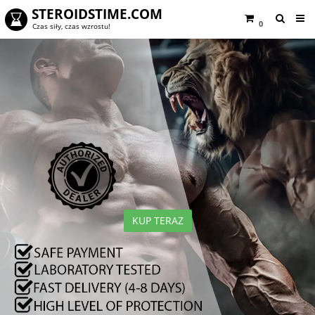
STEROIDSTIME.COM
0
Czas siły, czas wzrostu!
KUP TERAZ